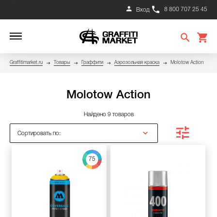
8 800 707 25 45
Вход
Graffitimarket.ru
Товары
Граффити
Аэрозольная краска
Molotow Action
Molotow Action
Найдено 9 товаров
Сортировать по:
75