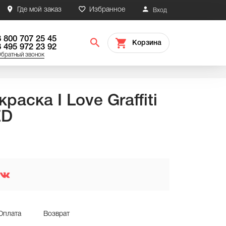
Где мой заказ
Избранное
Вход
8 800 707 25 45
Корзина
8 495 972 23 92
братный звонок
раска I Love Graffiti
ED
Оплата
Возврат