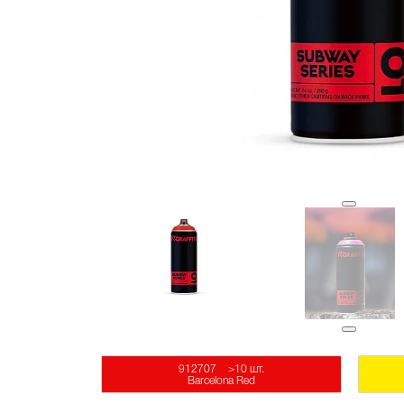
912707
>10 шт.
Barcelona Red