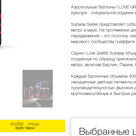
Аэрозольные баллоны I LOVE GRA
культуре - специальное издани
Subway Series представляет соб
метро в мире. На протяжении де
передвижения – это полотна, си
мирового сообщества граффити
Серия I Love Graffiti Subway об
созданных по образцу оригинал
метро, включая Берлин, Париж, 
Каждый баллончик объемом 400 
насыщенные цветные пигменты и 
производительностью (высокое д
крупномасштабных и быстрых ра
912702
>10 шт.
Berlin Yellow
Выбранные 