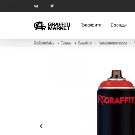
Граффити
Бренды
Graffitimarket.ru
Товары
Граффити
Аэрозольная краска