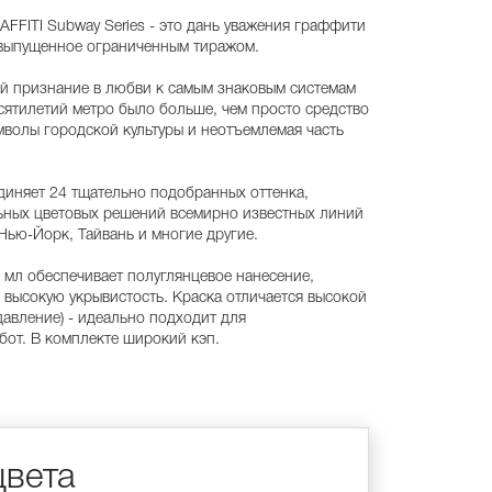
FFITI Subway Series - это дань уважения граффити
е выпущенное ограниченным тиражом.
ой признание в любви к самым знаковым системам
сятилетий метро было больше, чем просто средство
мволы городской культуры и неотъемлемая часть
.
ъединяет 24 тщательно подобранных оттенка,
ьных цветовых решений всемирно известных линий
Нью-Йорк, Тайвань и многие другие.
мл обеспечивает полуглянцевое нанесение,
высокую укрывистость. Краска отличается высокой
авление) - идеально подходит для
бот. В комплекте широкий кэп.
цвета