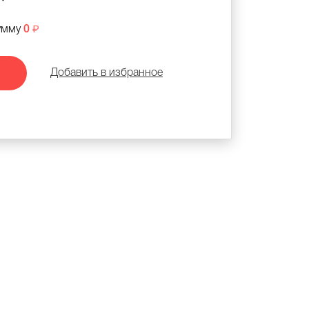
умму
0
Добавить в избранное