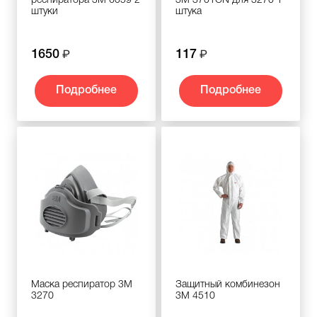
респиратора 3M 6059 2
3M 3701CN для 3270 1
штуки
штука
1650
117
Подробнее
Подробнее
Маска респиратор 3M
Защитный комбинезон
3270
3M 4510