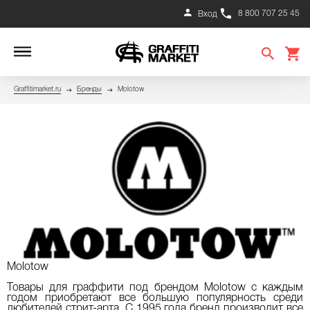
8 800 707 25 45
Вход
Graffitimarket.ru
Бренды
Molotow
Molotow
Товары для граффити под брендом Molotow с каждым
годом приобретают все большую популярность среди
любителей стрит-арта. С 1995 года бренд производит все