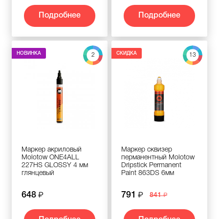
Подробнее
Подробнее
НОВИНКА
СКИДКА
2
13
Маркер акриловый
Маркер сквизер
Molotow ONE4ALL
перманентный Molotow
227HS GLOSSY 4 мм
Dripstick Permanent
глянцевый
Paint 863DS 6мм
648
791
841