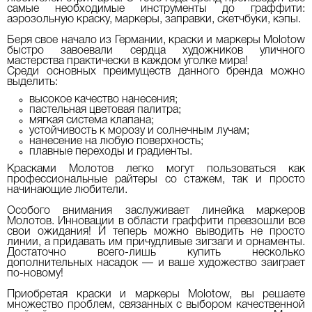
самые необходимые инструменты до граффити:
аэрозольную краску, маркеры, заправки, скетчбуки, кэпы.
Беря свое начало из Германии, краски и маркеры Molotow
быстро завоевали сердца художников уличного
мастерства практически в каждом уголке мира!
Среди основных преимуществ данного бренда можно
выделить:
высокое качество нанесения;
пастельная цветовая палитра;
мягкая система клапана;
устойчивость к морозу и солнечным лучам;
нанесение на любую поверхность;
плавные переходы и градиенты.
Красками Молотов легко могут пользоваться как
профессиональные райтеры со стажем, так и просто
начинающие любители.
Особого внимания заслуживает линейка маркеров
Молотов. Инновации в области граффити превзошли все
свои ожидания! И теперь можно выводить не просто
линии, а придавать им причудливые зигзаги и орнаменты.
Достаточно всего-лишь купить несколько
дополнительных насадок — и ваше художество заиграет
по-новому!
Приобретая краски и маркеры Molotow, вы решаете
множество проблем, связанных с выбором качественной