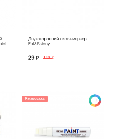
й
Двухсторонний скетч-маркер
aint
Fat&Skinny
29
118
Распродажа
11