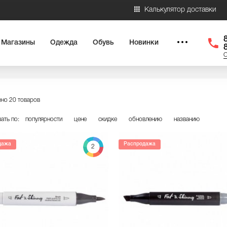
Калькулятор доставки
Магазины
Одежда
Обувь
Новинки
О
но 20 товаров
ать по:
популярности
цене
скидке
обновлению
названию
дажа
Распродажа
2