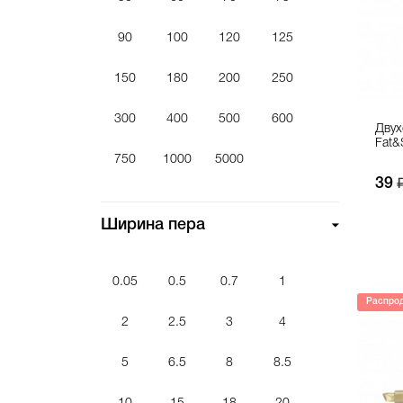
Маркер перманентный
Маркер под заправку
90
100
120
125
Мастика
150
180
200
250
Набор маркеров
Наклейки
300
400
500
600
Двух
Очиститель кэпов
Fat&
750
1000
5000
Перо
39
Рюкзак
Ширина пера
Сквизер
Скетчбук
Сменный модуль
0.05
0.5
0.7
1
Распро
Смывка краски
2
2.5
3
4
Средство защиты
Стикербук
5
6.5
8
8.5
Сумка