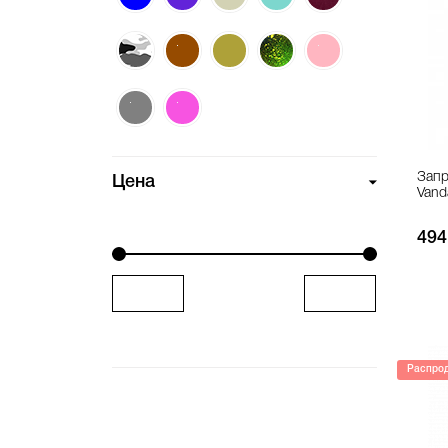
Запр
Цена
Vand
494
Распро