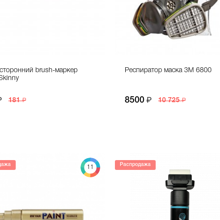
сторонний brush-маркер
Респиратор маска 3М 6800
Skinny
8500
181
10 725
дажа
Распродажа
11