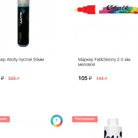
ер Allcity пустой 50мм
Маркер Fat&Skinny 2-5 мм
меловой
105
520
143
дажа
Распродажа
7