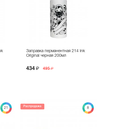
nk
Заправка перманентная 214 Ink
Original черная 200мл
434
495
Распродажа
21
8