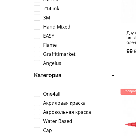
214 ink
3M
Hand Mixed
Двус
EASY
brus
блен
Flame
99
Graffitimarket
Angelus
Flux
Категория
Gipsograff
Grog
Распро
One4all
Mad Skills
Акриловая краска
Markal
Аэрозольная краска
Montana
Water Based
Mr.Serious
Cap