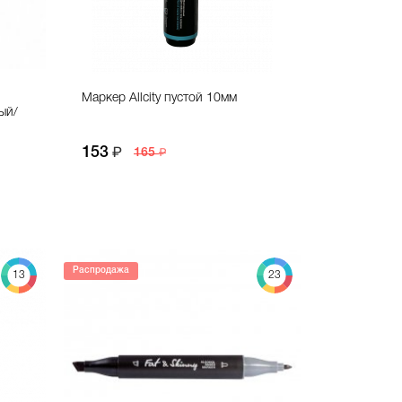
Маркер Allcity пустой 10мм
ый/
153
165
Распродажа
13
23