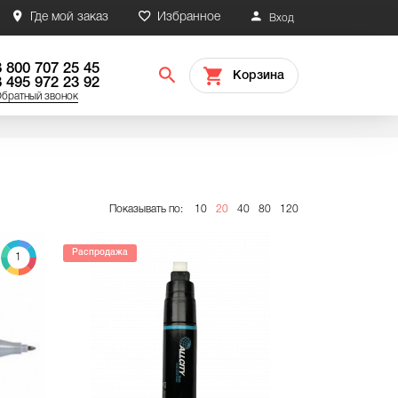
Где мой заказ
Избранное
Вход
8 800 707 25 45
Корзина
8 495 972 23 92
братный звонок
Показывать по:
10
20
40
80
120
Распродажа
1