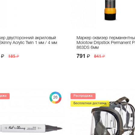
ер двусторонний акриловый
Маркер сквизер перманентны
Skinny Acrylic Twin 1 мм / 4 мм
Molotow Dripstick Permanent P
863DS 6мм
791
185
841
дажа
Распродажа
26
Бесплатная доставка