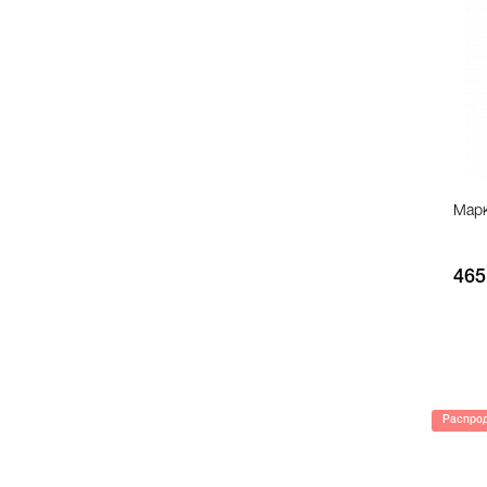
Марк
465
Распро