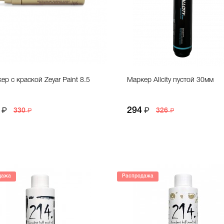
ер с краской Zeyar Paint 8.5
Маркер Allcity пустой 30мм
294
330
326
дажа
Распродажа