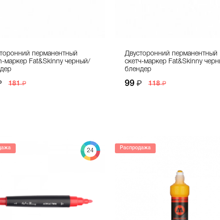
торонний перманентный
Двусторонний перманентный
h-маркер Fat&Skinny черный/
скетч-маркер Fat&Skinny черн
дер
блендер
99
181
118
дажа
Распродажа
24