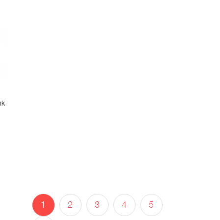
nk
1
2
3
4
5