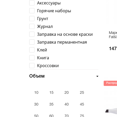
Needs Wall
Аксессуары
Night Quill
Горячие наборы
Pinax
Грунт
Sipa
Журнал
Sprayer
Заправка на основе краски
Марк
Fat&
Tarrago
Заправка перманентная
TITANS
147
Клей
Urban Classics
Книга
On the run
Кроссовки
Pilot
Куртка
Объем
Stealth ink
Лак
Распро
Stylefile
Маркер восковой
10
Uni
15
20
25
Маркер для калиграффии
Unibob
Маркер для скетчей
30
35
40
45
Zeyar
Маркер на основе краски
50
60
70
75