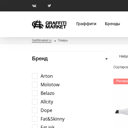
Граффити
Бренды
Graffitimarket.ru
Товары
Найде
Бренд
Сортиров
Arton
Распро
Molotow
Belazo
Allcity
Dope
Fat&Skinny
Fat ink