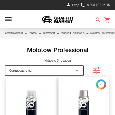
8 800 707 25 45
Вход
Graffitimarket.ru
Товары
Граффити
Аэрозольная краска
Molotow Professional
Molotow Professional
Найдено 3 товаров
Сортировать по:
5