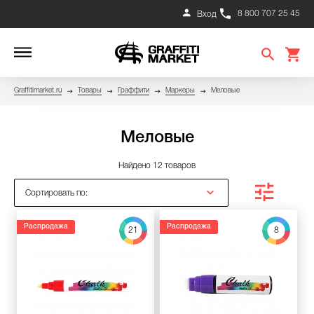
8 800 707 25 45
Вход
Graffitimarket.ru
Товары
Граффити
Маркеры
Меловые
Меловые
Найдено 12 товаров
Сортировать по:
Распродажа
Распродажа
21
8