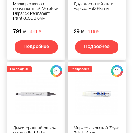
Маркер сквизер
Двухсторонний скетч-
перманентный Molotow
маркер Fat&Skinny
Dripstick Permanent
Paint 863DS 6мм
791
29
841
118
Подробнее
Подробнее
Распродажа
Распродажа
26
11
Двухсторонний brush-
Маркер с краской Zeyar