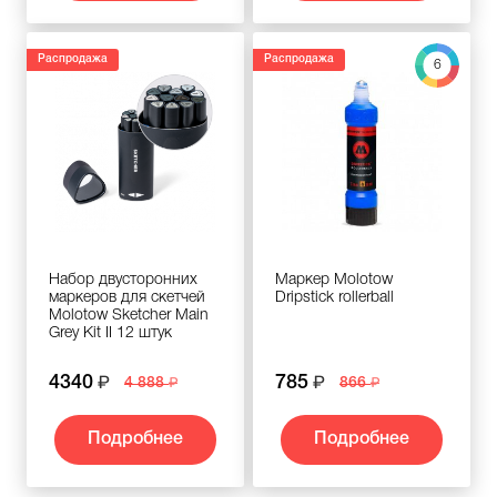
Распродажа
Распродажа
6
Набор двусторонних
Маркер Molotow
маркеров для скетчей
Dripstick rollerball
Molotow Sketcher Main
Grey Kit II 12 штук
4340
785
4 888
866
Подробнее
Подробнее