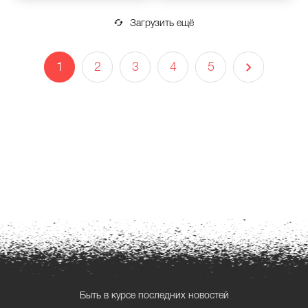
Загрузить ещё
1
2
3
4
5
Быть в курсе последних новостей