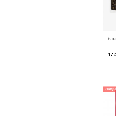
Накл
17
СКИДК