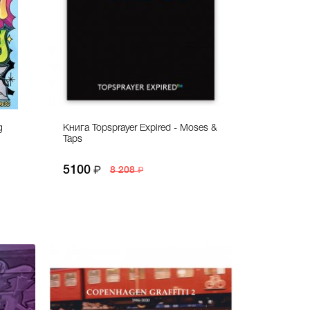
g
Книга Topsprayer Expired - Moses &
Taps
5100
8 208