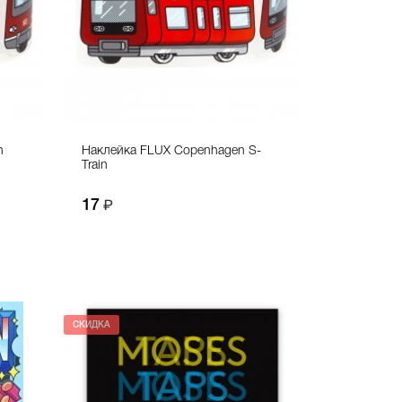
n
Наклейка FLUX Copenhagen S-
Train
17
СКИДКА