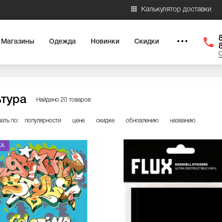
Калькулятор доставки
Магазины
Одежда
Новинки
Скидки
О
ьтура
Найдено 20 товаров
ать по:
популярности
цене
скидке
обновлению
названию
КА