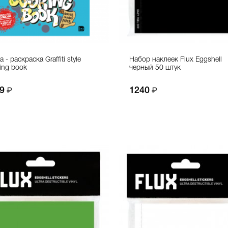
 - раскраска Graffiti style
Набор наклеек Flux Eggshell
ring book
черный 50 штук
9
1240