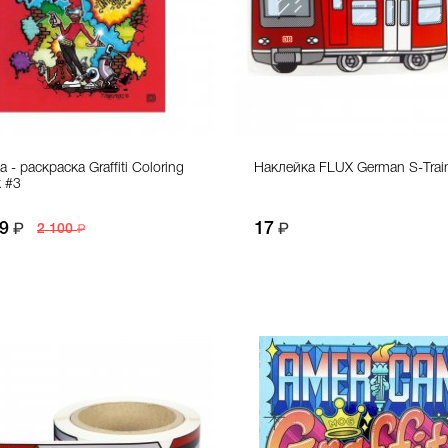
 - раскраска Graffiti Coloring
Наклейка FLUX German S-Trai
 #3
9
17
2 100