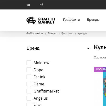
Граффити
Бренды
Graffitimarket.ru
Товары
Граффити
Культура
Кул
Бренд
Сортиров
Molotow
Dope
НОВИН
Fat ink
Flame
Graffitimarket
Angelus
Flux