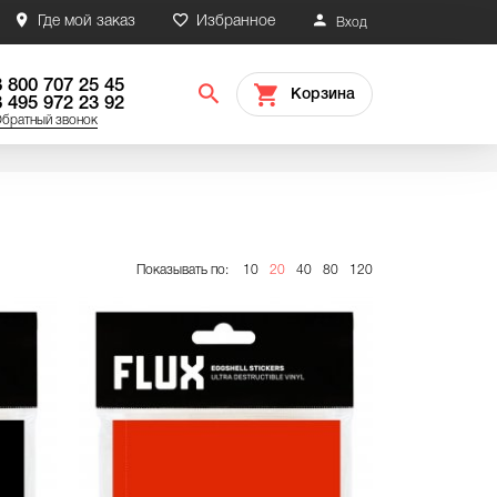
Где мой заказ
Избранное
Вход
8 800 707 25 45
Корзина
8 495 972 23 92
братный звонок
Показывать по:
10
20
40
80
120