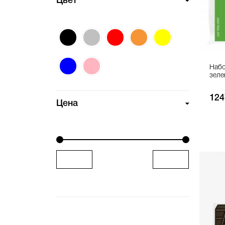
Цвет
Набо
зеле
124
Цена