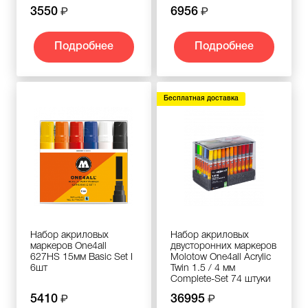
3550
6956
Подробнее
Подробнее
Бесплатная доставка
Набор акриловых
Набор акриловых
маркеров One4all
двусторонних маркеров
627HS 15мм Basic Set I
Molotow One4all Acrylic
6шт
Twin 1.5 / 4 мм
Complete-Set 74 штуки
5410
36995