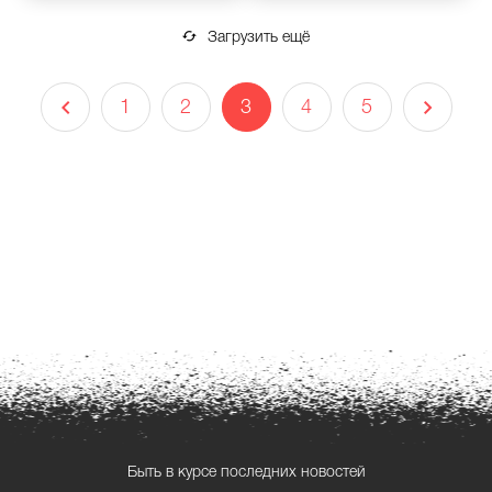
Загрузить ещё
1
2
3
4
5
Быть в курсе последних новостей