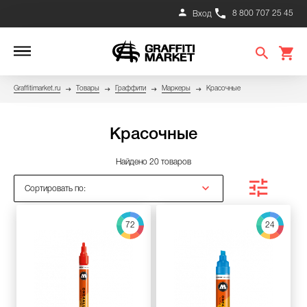
8 800 707 25 45
Вход
Graffitimarket.ru
Товары
Граффити
Маркеры
Красочные
Красочные
Найдено 20 товаров
Сортировать по:
72
24