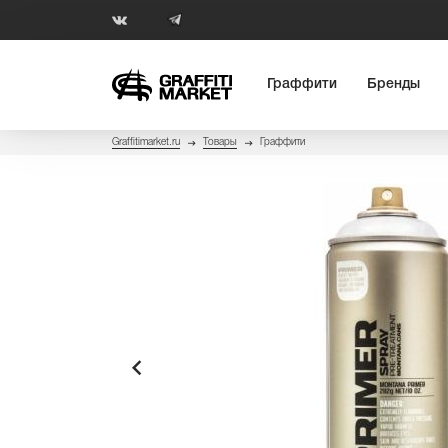
Граффити
Бренды
Graffitimarket.ru
Товары
Граффити