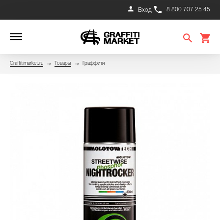
8 800 707 25 45
Вход
Graffitimarket.ru
Товары
Граффити