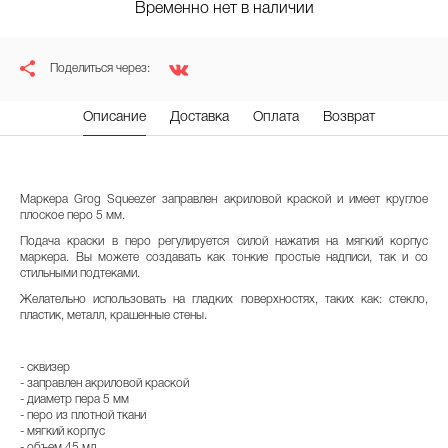
Временно нет в наличии
Поделиться через:
Описание
Доставка
Оплата
Возврат
Маркера Grog Squeezer заправлен акриловой краской и имеет круглое
плоское перо 5 мм.
Подача краски в перо регулируется силой нажатия на мягкий корпус
маркера. Вы можете создавать как тонкие простые надписи, так и со
стильными подтеками.
Желательно использовать на гладких поверхностях, таких как: стекло,
пластик, металл, крашенные стены.
- сквизер
- заправлен акриловой краской
- диаметр пера 5 мм
- перо из плотной ткани
- мягкий корпус
- объем 45 мл