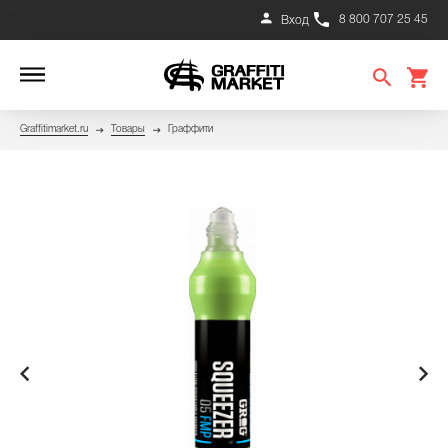
8 800 707 25 45
Вход
Graffitimarket.ru
Товары
Граффити