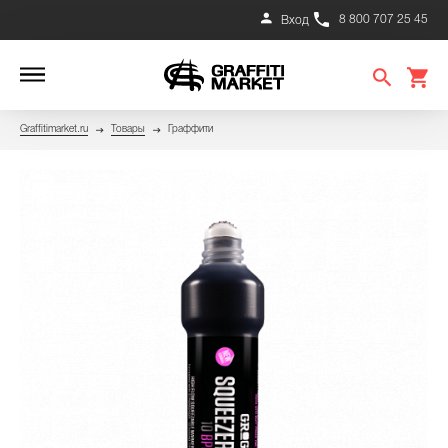
8 800 707 25 45
Вход
Graffitimarket.ru
Товары
Граффити