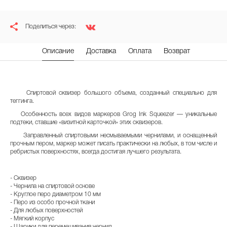
Поделиться через:
Описание
Доставка
Оплата
Возврат
Спиртовой сквизер большого объема, созданный специально для
теггинга.
Особенность всех видов маркеров Grog Ink
Squeezer
— уникальные
подтеки, ставшие «визитной карточкой» этих сквизеров.
Заправленный спиртовыми несмываемыми чернилами, и оснащенный
прочным пером, маркер может писать практически на любых, в том числе и
ребристых поверхностях, всегда достигая лучшего результата.
- Сквизер
- Чернила на спиртовой основе
- Круглое перо диаметром 10 мм
- Перо из особо прочной ткани
- Для любых поверхностей
- Мягкий корпус
- Шарики для перемешивания чернил