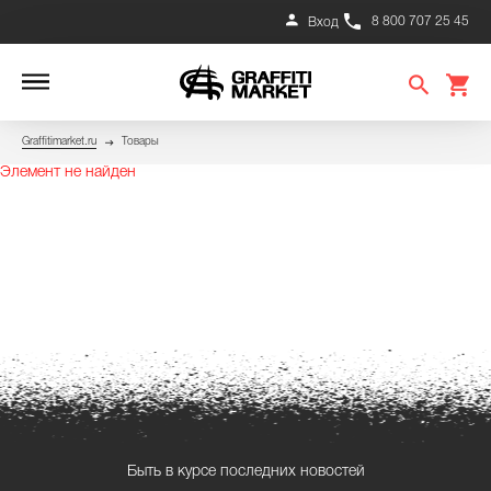
8 800 707 25 45
Вход
Graffitimarket.ru
Товары
Элемент не найден
Быть в курсе последних новостей