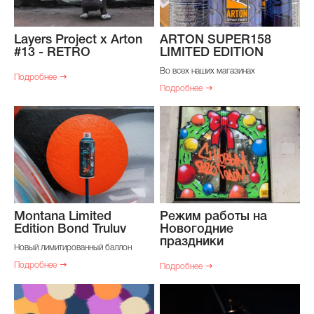
Layers Project x Arton
ARTON SUPER158
#13 - RETRO
LIMITED EDITION
Во всех наших магазинах
Подробнее
Подробнее
Montana Limited
Режим работы на
Edition Bond Truluv
Новогодние
праздники
Новый лимитированный баллон
Подробнее
Подробнее