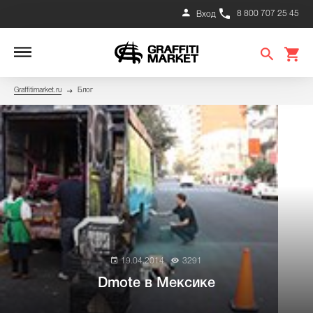
8 800 707 25 45
Вход
Graffitimarket.ru
Блог
19.04.2014
3291
Dmote в Мексике