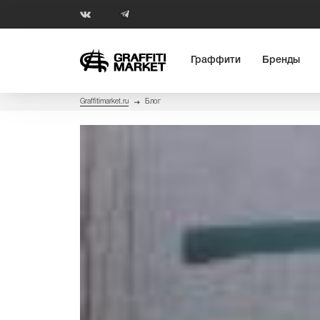
Граффити
Бренды
Graffitimarket.ru
Блог