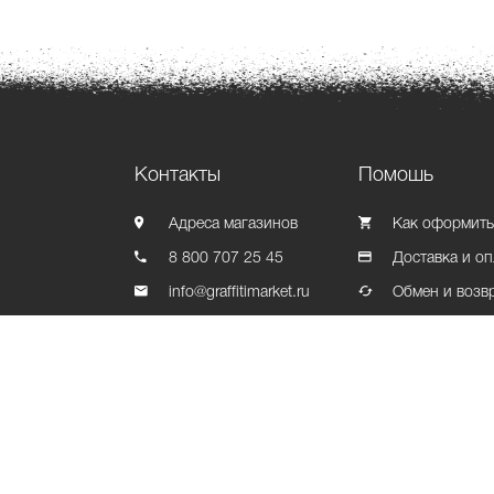
Контакты
Помошь
Адреса магазинов
Как оформить
8 800 707 25 45
Доставка и оп
info@graffitimarket.ru
Обмен и возв
Контакты