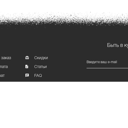
Быть в к
 заказ
Скидки
Введите ваш e-mail
лата
Статьи
рат
FAQ
Карта сайта