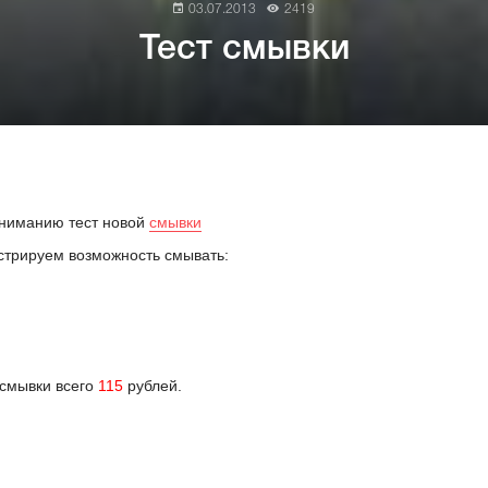
03.07.2013
2419
Тест смывки
ниманию тест новой
смывки
стрируем возможность смывать:
 смывки всего
115
рублей.