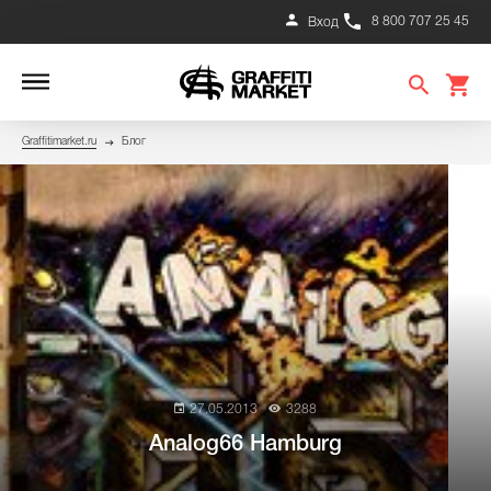
8 800 707 25 45
Вход
Graffitimarket.ru
Блог
27.05.2013
3288
Analog66 Hamburg