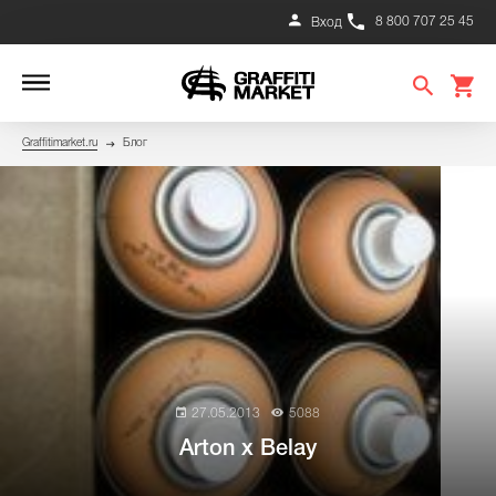
8 800 707 25 45
Вход
Graffitimarket.ru
Блог
27.05.2013
5088
Arton х Belay