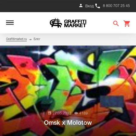
8 800 707 25 45
Вход
Graffitimarket.ru
Блог
27.05.2013
4189
Omsk х Molotow