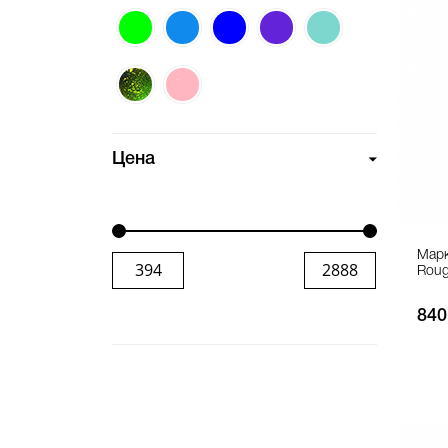
Цена
Марк
Roug
840