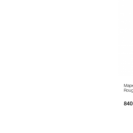
Марк
Roug
840