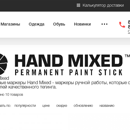
Калькулятор доставки
Магазины
Одежда
Обувь
Новинки
О
ixed
ые маркеры Hand Mixed - маркеры ручной работы, которые 
лей качественного тегинга.
но 10 товаров
ать по:
популярности
цене
скидке
обновлению
названию