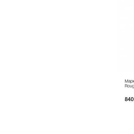
Марк
Roug
840