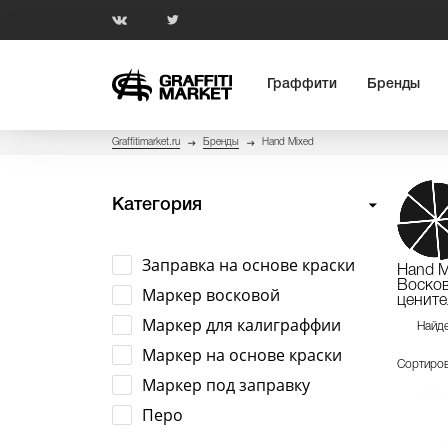
Граффити
Бренды
Graffitimarket.ru
Бренды
Hand Mixed
Категория
Заправка на основе краски
Hand M
Восков
Маркер восковой
цените
Маркер для калиграффии
Найде
Маркер на основе краски
Сортиров
Маркер под заправку
Перо