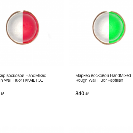
ер восковой HandMixed
Маркер восковой HandMixed
h Wall Fluor НФАIETOE
Rough Wall Fluor Reptilian
840