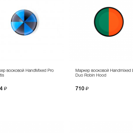
ер восковой HandMixed Pro
Маркер восковой Handmixed L
tis
Duo Robin Hood
4
710