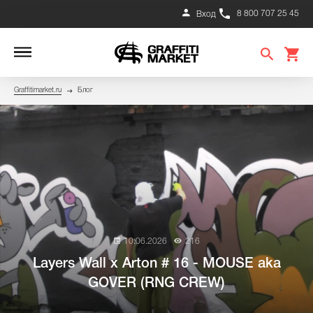
8 800 707 25 45
Вход
Graffitimarket.ru
Блог
10.06.2026
216
Layers Wall x Arton # 16 - MOUSE aka
GOVER (RNG CREW)