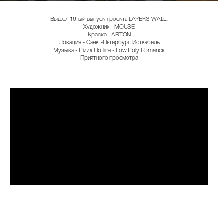
Вышел 16-ый выпуск проекта LAYERS WALL.
Художник - MOUSE
Краска - ARTON
Локация - Санкт-Петербург, Исткабель
Музыка - Pizza Hotline - Low Poly Romance
Приятного просмотра