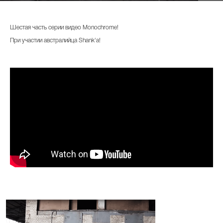
Шестая часть серии видео Monochrome!
При участии австралийца Shank'a!