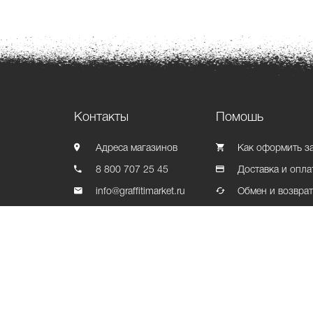
Контакты
Помошь
Адреса магазинов
Как оформить з
8 800 707 25 45
Доставка и опла
info@graffitimarket.ru
Обмен и возвра
Контакты