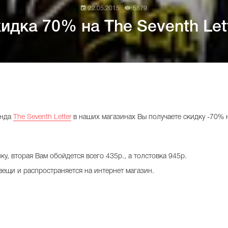
22.05.2015
5879
идка 70% на The Seventh Let
енда
The Seventh Letter
в наших магазинах Вы получаете скидку -70% н
ку, вторая Вам обойдется всего 435р., а толстовка 945р.
 вещи и распространяется на интернет магазин.