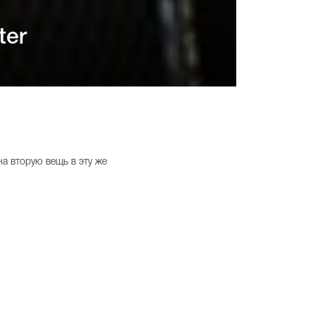
ter
а вторую вещь в эту же