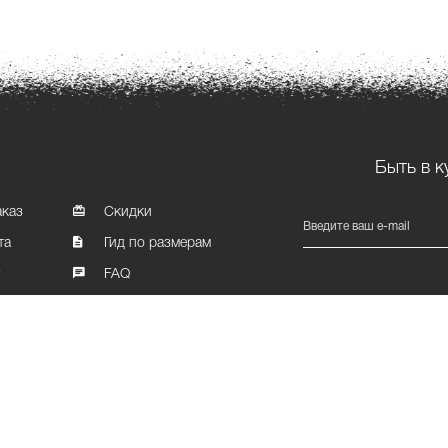
Быть в к
аказ
Скидки
Введите ваш e-mail
та
Гид по размерам
т
FAQ
Карта сайта