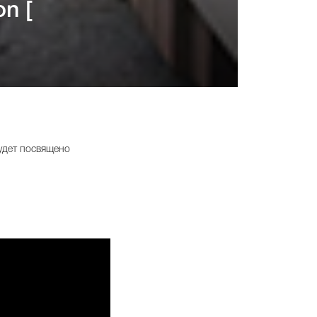
n [
удет посвящено