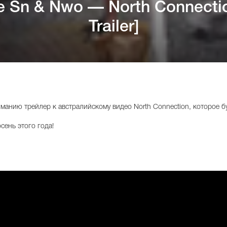
e Sn & Nwo — North Connectio
Trailer]
манию трейлер к австралийскому видео North Connection, которое б
сень этого года!