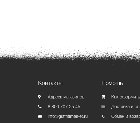
Контакты
Помошь
Адреса магазинов
Как оформить
8 800 707 25 45
Доставка и оп
info@graffitimarket.ru
Обмен и возв
Контакты