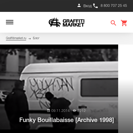
8 800 707 25 45
Вход
Graffitimarket.ru
Блог
09.11.2014
2212
Funky Bouillabaisse [Archive 1998]