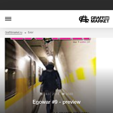
Graffitimarket.ru
Блог
24.07.2014
3030
Egowar #9 - preview