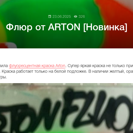
23.06.2025
326
Флюр от ARTON [Новинка]
упила
флуоресцентная краска Arton
. Супер яркая краска не только при
 Краска работает только на белой подложке. В наличии желтый, ор
тры.