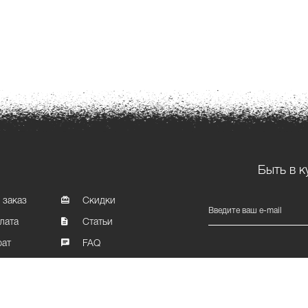
Быть в к
 заказ
Скидки
Введите ваш e-mail
лата
Статьи
рат
FAQ
Карта сайта