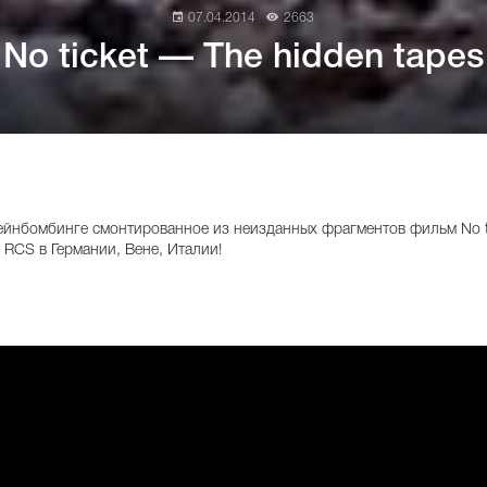
07.04.2014
2663
No ticket — The hidden tapes
ейнбомбинге смонтированное из неизданных фрагментов фильм No ti
, RCS в Германии, Вене, Италии!