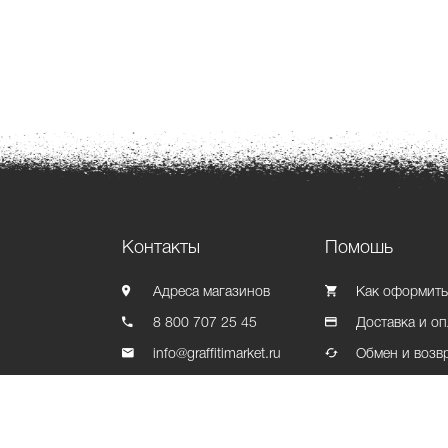
Контакты
Помошь
Адреса магазинов
Как оформить
8 800 707 25 45
Доставка и оп
info@graffitimarket.ru
Обмен и возв
Контакты