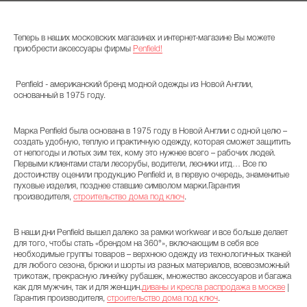
Теперь в наших московских магазинах и интернет-магазине Вы можете
приобрести аксессуары фирмы
Penfield!
Penfield - американский бренд модной одежды из Новой Англии,
основанный в 1975 году.
Марка Penfield была основана в 1975 году в Новой Англии с одной целю –
создать удобную, теплую и практичную одежду, которая сможет защитить
от непогоды и лютых зим тех, кому это нужнее всего – рабочих людей.
Первыми клиентами стали лесорубы, водители, лесники итд… Все по
достоинству оценили продукцию Penfield и, в первую очередь, знаменитые
пуховые изделия, позднее ставшие символом марки.
Гарантия
производителя,
строительство дома под ключ
.
В наши дни Penfield вышел далеко за рамки workwear и все больше делает
для того, чтобы стать «брендом на 360°», включающим в себя все
необходимые группы товаров – верхнюю одежду из технологичных тканей
для любого сезона, брюки и шорты из разных материалов, всевозможный
трикотаж, прекрасную линейку рубашек, множество аксессуаров и багажа
как для мужчин, так и для женщин.
диваны и кресла распродажа в москве
|
Гарантия производителя,
строительство дома под ключ
.