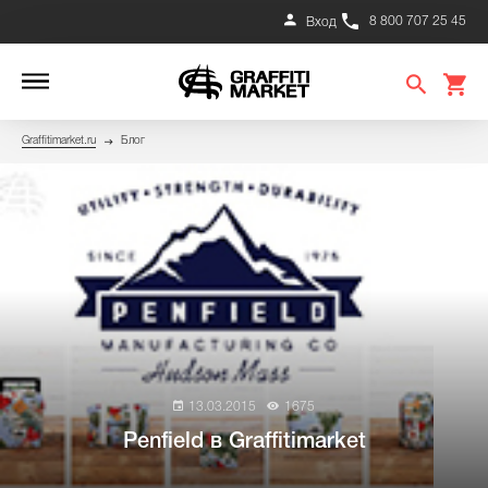
8 800 707 25 45
Вход
Graffitimarket.ru
Блог
13.03.2015
1675
Penfield в Graffitimarket