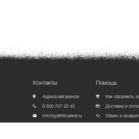
Контакты
Помошь
Адреса магазинов
Как оформить з
8 800 707 25 45
Доставка и опла
info@graffitimarket.ru
Обмен и возвра
Контакты