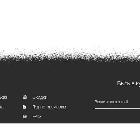
Быть в к
аказ
Скидки
Введите ваш e-mail
та
Гид по размерам
т
FAQ
Карта сайта