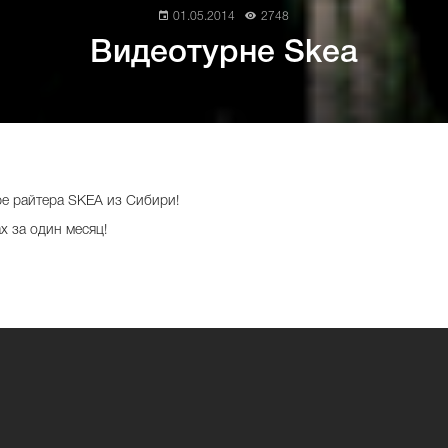
01.05.2014
2748
Видеотурне Skea
ре райтера SKEA из Сибири!
х за один месяц!