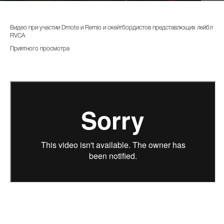
Видео при участии Dmote и Remio и скейтбордистов представлющих лейбл
RVCA
Приятного просмотра