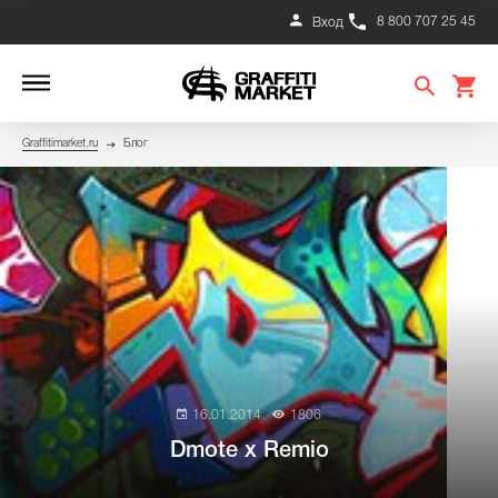
8 800 707 25 45
Вход
Graffitimarket.ru
Блог
16.01.2014
1806
Dmote x Remio