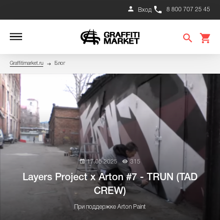
8 800 707 25 45
Вход
Graffitimarket.ru
Блог
17.05.2025
315
Layers Project x Arton #7 - TRUN (TAD
CREW)
При поддержке Arton Paint