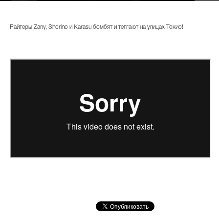
Райтеры Zany, Shorino и Karasu бомбят и теггают на улицах Токио!