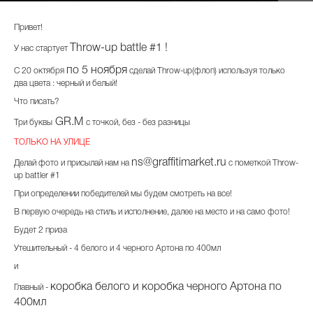
Привет!
Throw-up battle #1 !
У нас стартует
по 5 ноября
С 20 октября
сделай Throw-up(флоп) используя только
два цвета : черный и белый!
Что писать?
GR.M
Три буквы
с точкой, без - без разницы
ТОЛЬКО НА УЛИЦЕ
ns@graffitimarket.ru
Делай фото и присылай нам на
с пометкой Throw-
up battler #1
При определении победителей мы будем смотреть на все!
В первую очередь на стиль и исполнение, далее на место и на само фото!
Будет 2 приза
Утешительный - 4 белого и 4 черного Артона по 400мл
и
коробка белого и коробка черного Артона по
Главный -
400мл