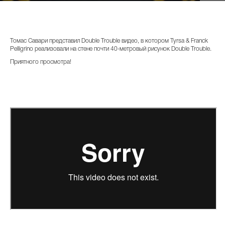
Томас Савари представил Double Trouble видео, в котором Tyrsa & Franck
Pelligrino реализовали на стене почти 40-метровый рисунок Double Trouble.
Приятного просмотра!