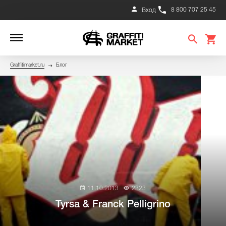
8 800 707 25 45
Вход
Graffitimarket.ru
Блог
11.10.2013
2323
Tyrsa & Franck Pelligrino