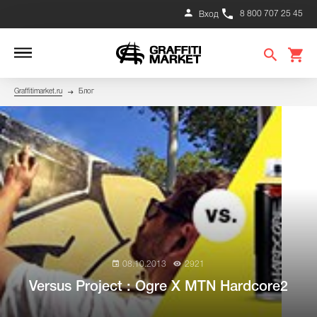
8 800 707 25 45
Вход
Graffitimarket.ru
Блог
08.10.2013
2921
Versus Project : Ogre X MTN Hardcore2