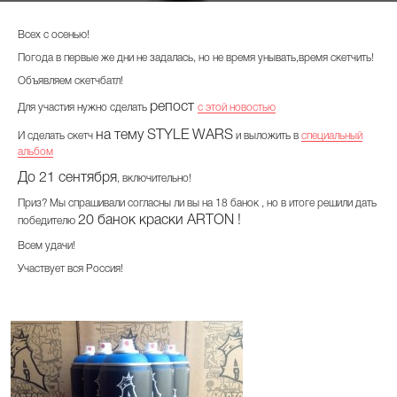
Всех с осенью!
Погода в первые же дни не задалась, но не время унывать,время скетчить!
Объявляем скетчбатл!
репост
Для участия нужно сделать
с этой новостью
на тему STYLE WARS
И сделать скетч
и выложить в
специальный
альбом
До 21 сентября
, включительно!
Приз? Мы спрашивали согласны ли вы на 18 банок , но в итоге решили дать
20 банок краски ARTON !
победителю
Всем удачи!
Участвует вся Россия!