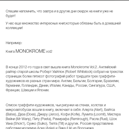
Спешим напомнить, что завтра и в другие дни скидок на книги уже не
будет!
У нас еще множество интересных книг,которые обязаны быть в домашней
коллекции!
Например:
MONOKROME
Kнига
vol2
В конце 2012-го года в свет вышла книга Monokrome Vol.2. Английский
райтер старой школы Роберт Уайтлок (Robert Whitelock) собрал на трехстах
страницах более пятисот фотографий работ тридцати трех граффити-
художников из разных стран мира: Англии, Бельгии, Болгарии, Бразилии,
Германии, Голландии, Дании, Италии, Канады, России, Сингапура, США,
Франции, Швеции и Японии.
Список граффити-художников, чьи рисунки на стенах, холстах и
микроавтобусах вошли в книгу, включает в себя: Алерта (Alert), Бейтса
(Bates), Даза (Does), Джеру (Jeroo), Кофи (Kofie), Лумита (Loomit), Мистера
Вейни (Mr Wany), Питу (Peeta), Ремирафа (Remirough), Расла (Rusl), Шок
Уана (Shok1), Суико (Suiko), Тилта (Tilt) и других. Россия представлена
работами москвича Аске (Aske) и Лика (Lik) из Воронежа.