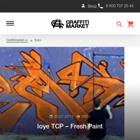
8 800 707 25 45
Вход
Graffitimarket.ru
Блог
30.07.2013
2603
Ioye TCP – Fresh Paint