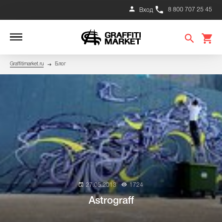
8 800 707 25 45
Вход
Graffitimarket.ru
Блог
27.05.2013
1724
Astrograff