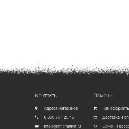
Контакты
Помошь
Адреса магазинов
Как оформить
8 800 707 25 45
Доставка и оп
info@graffitimarket.ru
Обмен и возв