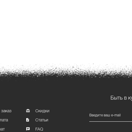
Быть в к
 заказ
Скидки
Введите ваш e-mail
лата
Статьи
рат
FAQ