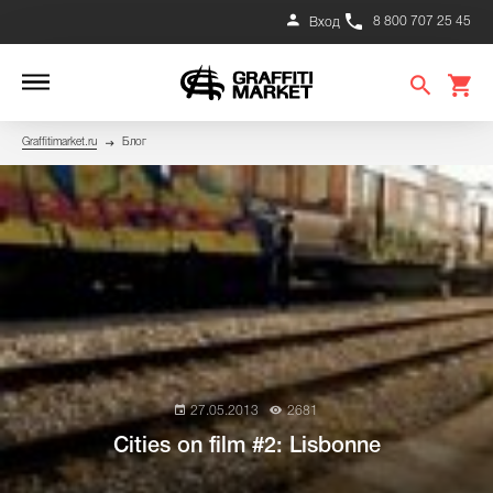
8 800 707 25 45
Вход
Graffitimarket.ru
Блог
27.05.2013
2681
Cities on film #2: Lisbonne