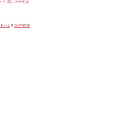
k К-60
,
скетчбук
k К-42
и
скетчбук