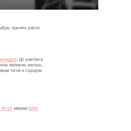
кабря, принять участи
 конкурса
. До участия в
ном, валиком, кистью,
своей тегой и городом
y 36 шт
, маркер
Krink