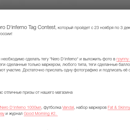
ro D'inferno Tag Contest
, который пройдет с 23 ноября по 3 де
оссии!
 необходимо сделать тегу "Nero D'inferno" и выложить фото в
группу
еги сделанные только маркером, любого типа, теги сделанные балло
ают участие. Достаточно прислать одну фотографию и подписать её 
с отличные призы от нашего магазина
Nero D'inferno 1000мл
, футболка
Vandal
, набор маркеров
Fat & Skinn
way
и журнал
Good Morning #2.