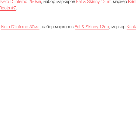
а
Nero D'inferno 250мл
, набор маркеров
Fat & Skinny 12шт
, маркер
Krin
Roots #7
.
а
Nero D'inferno 50мл
, набор маркеров
Fat & Skinny 12шт
, маркер
Krin