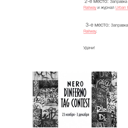
2-е место:
Заправк
Railway
и журнал
Urban 
3-е место:
Заправк
Railway
.
Удачи!