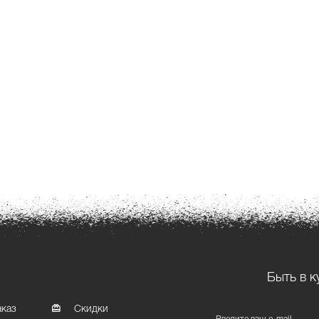
Быть в к
аказ
Скидки