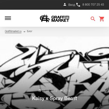
8 800 707 25 45
Вход
Graffitimarket.ru
Блог
27.05.2013
4019
Kaisy x Spray Beast