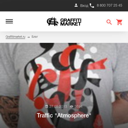
8 800 707 25 45
Вход
Graffitimarket.ru
Блог
27.05.2013
3694
Traffic "Atmosphere"