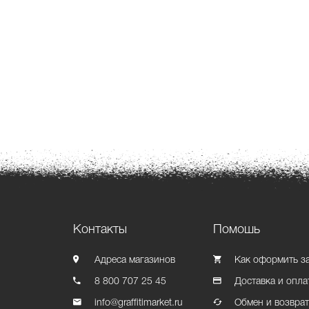
Контакты
Помошь
Адреса магазинов
Как оформить з
8 800 707 25 45
Доставка и опла
info@graffitimarket.ru
Обмен и возвра