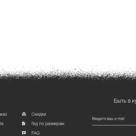
Быть в к
аказ
Скидки
Введите ваш e-mail
та
Гид по размерам
т
FAQ