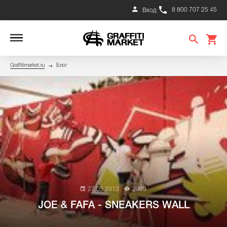
8 800 707 25 45
Вход
Graffitimarket.ru
Блог
27.05.2013
2999
JOE & FAFA - SNEAKERS WALL