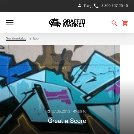
8 800 707 25 45
Вход
Graffitimarket.ru
Блог
27.05.2013
5840
Great и Score